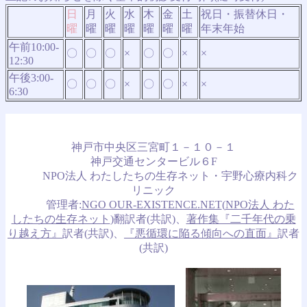
日
月
火
水
木
金
土
祝日・振替休日・
曜
曜
曜
曜
曜
曜
曜
年末年始
午前10:00-
〇
〇
〇
×
〇
〇
×
×
12:30
午後3:00-
〇
〇
〇
×
〇
〇
×
×
6:30
神戸市中央区三宮町１－１０－１
神戸交通センタービル６F
NPO法人 わたしたちの生存ネット・宇野心療内科ク
リニック
管理者:
NGO OUR-EXISTENCE.NET
(
NPO法人 わた
したちの生存ネット
)翻訳者(共訳)、
著作集『二千年代の乗
り越え方』
訳者(共訳)、
『悪循環に陥る傾向への直面』
訳者
(共訳)