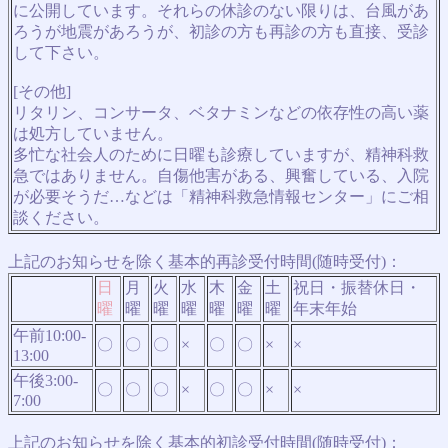
に公開しています。それらの休診のない限りは、台風があ
ろうが地震があろうが、初診の方も再診の方も直接、受診
して下さい。
[その他]
リタリン、コンサータ、ベタナミンなどの依存性の高い薬
は処方していません。
多忙な社会人のために日曜も診療していますが、精神科救
急ではありません。自傷他害がある、興奮している、入院
が必要そうだ…などは「精神科救急情報センター」にご相
談ください。
上記のお知らせを除く基本的再診受付時間(随時受付)：
日
月
火
水
木
金
土
祝日・振替休日・
曜
曜
曜
曜
曜
曜
曜
年末年始
午前10:00-
〇
〇
〇
×
〇
〇
×
×
13:00
午後3:00-
〇
〇
〇
×
〇
〇
×
×
7:00
上記のお知らせを除く基本的初診受付時間(随時受付)：