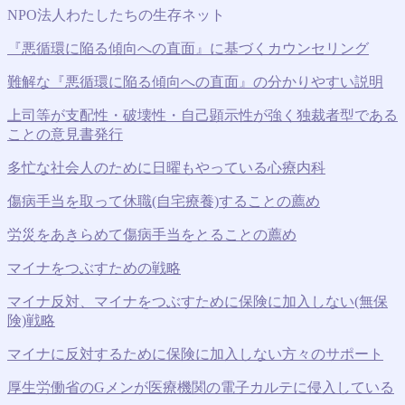
NPO法人わたしたちの生存ネット
『悪循環に陥る傾向への直面』に基づくカウンセリング
難解な『悪循環に陥る傾向への直面』の分かりやすい説明
上司等が支配性・破壊性・自己顕示性が強く独裁者型である
ことの意見書発行
多忙な社会人のために日曜もやっている心療内科
傷病手当を取って休職(自宅療養)することの薦め
労災をあきらめて傷病手当をとることの薦め
マイナをつぶすための戦略
マイナ反対、マイナをつぶすために保険に加入しない(無保
険)戦略
マイナに反対するために保険に加入しない方々のサポート
厚生労働省のGメンが医療機関の電子カルテに侵入している