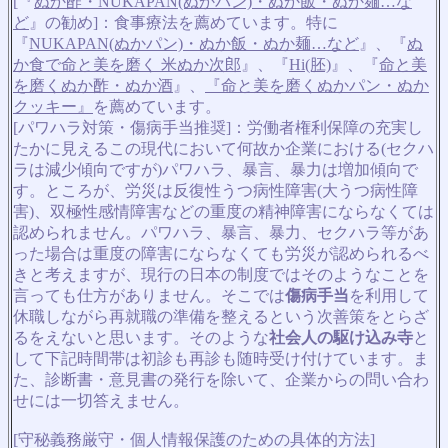
[『
ぬか酢・NUKAPAN(ぬかパン)・ぬか飯・ぬか麺…な
ど
』の勧め]：食事療法を薦めています。特に
『
NUKAPAN(ぬかパン)・ぬか飯・ぬか麺…など
』、『
ぬ
か食で命と美を磨く 米ぬか次郎
』、『
Hi(胚)
』、『
命と美
を磨くぬか酢・ぬか酒
』、
『命と美を磨くぬかパン・ぬか
クッキー』
を薦めています。
[パワハラ対策・傷病手当推奨]：労働者権利保障の充実し
たかに見えるこの現代において何故か企業における(セクハ
ラは減少傾向ですが)パワハラ、暴言、暴力は増加傾向で
す。ところが、労災は反復性うつ病性障害(大うつ病性障
害)、双極性感情障害などの重度の精神障害にならなくては
認められません。パワハラ、暴言、暴力、セクハラ等があ
った場合は重度の障害にならなくても労災が認められるべ
きと考えますが、現行の日本の制度ではそのようなことを
言っても仕方がありません。そこでは
傷病手当
を利用して
休職しながら再就職の準備を整えるという次善策をとらざ
るをえないと思います。そのような
社会人の駆け込み寺
と
して下記時間帯は初診も再診も随時受け付けています。ま
た、診断書・意見書の発行を除いて、企業からの問い合わ
せには一切答えません。
[守秘義務厳守・個人情報保護のための具体的方法]