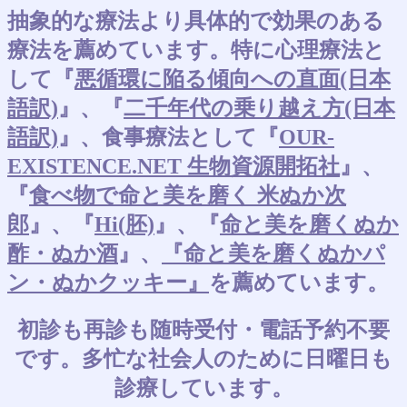
抽象的な療法より具体的で効果のある
療法を薦めています。特に心理療法と
して『
悪循環に陥る傾向への直面(日本
語訳)
』、『
二千年代の乗り越え方(日本
語訳)
』、食事療法として『
OUR-
EXISTENCE.NET 生物資源開拓社
』、
『
食べ物で命と美を磨く 米ぬか次
郎
』、『
Hi(胚)
』、『
命と美を磨くぬか
酢・ぬか酒
』、
『命と美を磨くぬかパ
ン・ぬかクッキー』
を薦めています。
初診も再診も随時受付・電話予約不要
です。多忙な社会人のために日曜日も
診療しています。