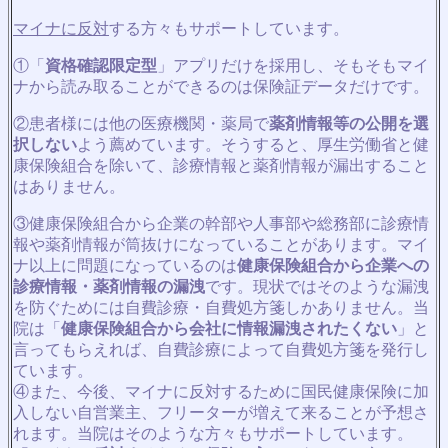
マイナに反対
する方々もサポートしています。
①「
資格確認限定型
」アプリだけを採用し、そもそもマイ
ナから読み取ることができるのは保険証データだけです。
②患者様には他の医療機関・薬局で
薬剤情報等の公開を選
択しない
よう薦めています。そうすると、厚生労働省と健
康保険組合を除いて、診療情報と薬剤情報が漏出すること
はありません。
③健康保険組合から企業の幹部や人事部や総務部に診療情
報や薬剤情報が筒抜けになっていることがあります。マイ
ナ以上に問題になっているのは
健康保険組合から企業への
診療情報・薬剤情報の漏洩
です。現状ではそのような漏洩
を防ぐためには自費診療・自費処方箋しかありません。当
院は「
健康保険組合から会社に情報漏洩されたくない
」と
言ってもらえれば、自費診療によって自費処方箋を発行し
ています。
④また、今後、マイナに反対するために国民健康保険に加
入しない自営業主、フリーターが増えて来ることが予想さ
れます。当院はそのような方々もサポートしています。