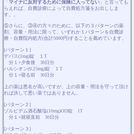
「
マイナに反対するために保険に入ってない
」と言っても
らえれば、自費診療によって自費処方箋をお出ししま
す。。
⑤さらに、③④の方々のために、以下の３パターンの薬
剤、容量・用法に限って、いずれか１パターンを自費診
療・自費院内処方(合計5000円)することを薦めています。
[パターン１]
デパス(1mg)錠 １T
分１×夕食後 30日分
ハルシオン(0.25mg)錠 １T
分１×寝る前 30日分
上の薬は悪名が高いですが、上の容量・用法を守って頂け
れば決して悪い薬ではありません。
[パターン２]
ゾルピデム酒石酸塩(10mg)OD錠 1T
分１×就寝直前 30日分
[パターン３]