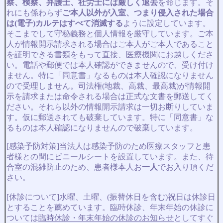
察、検察、弁護士、社労士には厳しく退去
を命じます。そ
れにも係わらず
ご本人以外が入室、つまり侵入された場合
は(電子)カルテはすべて消滅する
ように設定しています。
そこまでして守秘義務と個人情報を厳守しています。ご本
人が情報開示請求される場合はご本人がご本人であること
を証明できる書類をもって直接、医療機関にお越しくださ
い。電話や郵便では本人確認ができませんので、受け付け
ません。特に「同意書」なるものは本人確認になりません
ので受理しません。司法権(地裁、高裁、最高裁)が情報開
示を請求または命令される場合は正式な文書を郵送してく
ださい。それら以外の情報開示請求は一切お断りしていま
す。仮に郵送されても破棄しています。特に「同意書」な
るものは本人確認になりませんので破棄しています。
[感染予防対策]当法人は感染予防のため医療スタッフと患
者様との間にビニールシートを設置しています。また、待
合室の混雑防止のため、患者様本人お
一人
でお入り頂くだ
さい。
[休診について]水曜、土曜、(振替休日を含む)祝日は休診日
とすることを薦めています。臨時休診、年末年始の休診に
ついては
臨時休診・年末年始の休診のお知らせ
としてすぐ