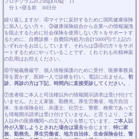
ブロチゾラム(0.25mg)OD錠 1T
分１×寝る前 30日分
繰り返しますが、④マイナに反対するために国民健康保険
に加入しない方々、③健康保険組合から企業への情報漏洩
を阻止するために社会保険を使用しない方々をサポートす
るために、自費診療・自費院内処方(合計5000円)で上記の
いずれかをお出ししています。それらは③④の方々をサポ
ートするためにやっていることです。くれぐれも向精神薬
の乱用はお控えください。
⑥守秘義務厳守、個人情報保護のために受付、医療事務員
等を置かず、医師一人で診療を行い、電話に出ません。
初
診、再診の方は下記、時間内に直接受診してください。
。
⑦患者様ご本人と司法権以外の情報開示請求は受け付けて
いません。たとえ家族、勤務先、厚生労働省、地方自治
体、生命保険会社、弁護士、社労士、警察、検察であって
も情報開示請求は受け付けていません。と言うより、ご本
人以外の医療機関への立ち入りを禁じています。
ご本人以
外が入室しようとされた場合は退去
を命じます。
特に家
族、勤務先、厚生労働省、地方自治体、生命保険会社、警