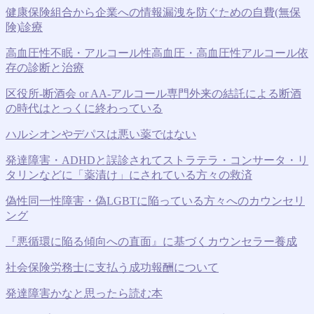
健康保険組合から企業への情報漏洩を防ぐための自費(無保
険)診療
高血圧性不眠・アルコール性高血圧・高血圧性アルコール依
存の診断と治療
区役所-断酒会 or AA-アルコール専門外来の結託による断酒
の時代はとっくに終わっている
ハルシオンやデパスは悪い薬ではない
発達障害・ADHDと誤診されてストラテラ・コンサータ・リ
タリンなどに「薬漬け」にされている方々の救済
偽性同一性障害・偽LGBTに陥っている方々へのカウンセリ
ング
『悪循環に陥る傾向への直面』に基づくカウンセラー養成
社会保険労務士に支払う成功報酬について
発達障害かなと思ったら読む本